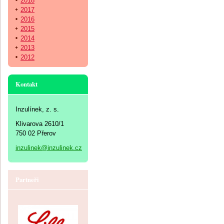
2018
2017
2016
2015
2014
2013
2012
Kontakt
Inzulínek, z. s.
Klivarova 2610/1
750 02 Přerov
inzulinek@inzulinek.cz
Partneři