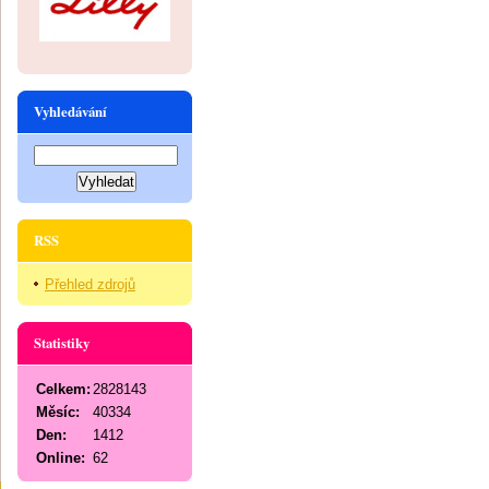
Vyhledávání
RSS
Přehled zdrojů
Statistiky
Celkem:
2828143
Měsíc:
40334
Den:
1412
Online:
62