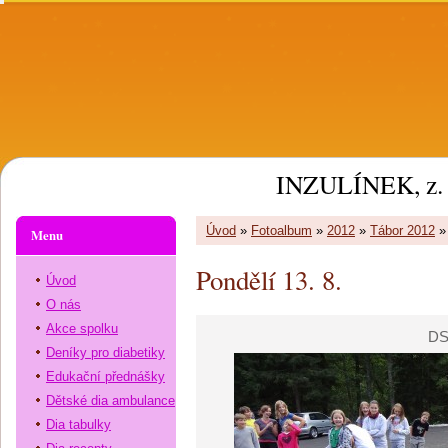
INZULÍNEK, z. 
Úvod
»
Fotoalbum
»
2012
»
Tábor 2012
Menu
Pondělí 13. 8.
Úvod
O nás
Akce spolku
DS
Deníky pro diabetiky
Edukační přednášky
Dětské dia ambulance
Dia tabulky