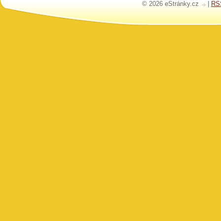
© 2026 eStránky.cz
|
RS