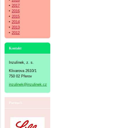
2018
2017
2016
2015
2014
2013
2012
Kontakt
Inzulínek, z. s.
Klivarova 2610/1
750 02 Přerov
inzulinek@inzulinek.cz
Partneři