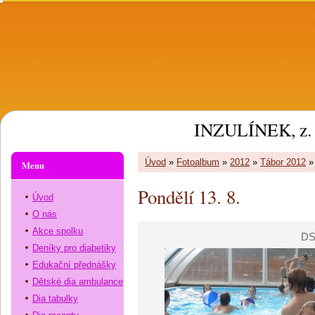
INZULÍNEK, z. 
Úvod
»
Fotoalbum
»
2012
»
Tábor 2012
Menu
Pondělí 13. 8.
Úvod
O nás
Akce spolku
DS
Deníky pro diabetiky
Edukační přednášky
Dětské dia ambulance
Dia tabulky