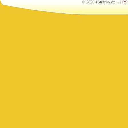
© 2026 eStránky.cz
|
RS