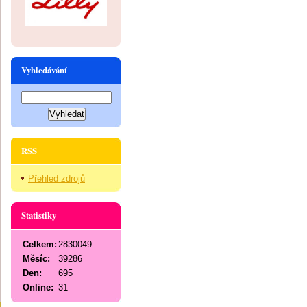
Vyhledávání
RSS
Přehled zdrojů
Statistiky
Celkem:
2830049
Měsíc:
39286
Den:
695
Online:
31