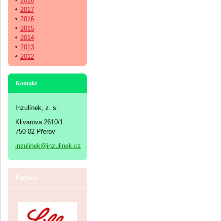
2018
2017
2016
2015
2014
2013
2012
Kontakt
Inzulínek, z. s.
Klivarova 2610/1
750 02 Přerov
inzulinek@inzulinek.cz
Partneři