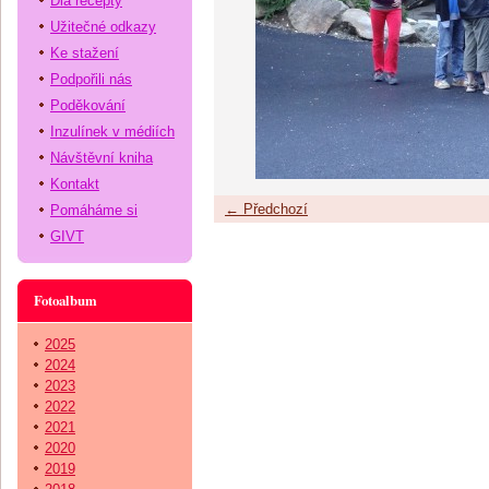
Dia recepty
Užitečné odkazy
Ke stažení
Podpořili nás
Poděkování
Inzulínek v médiích
Návštěvní kniha
Kontakt
← Předchozí
Pomáháme si
GIVT
Fotoalbum
2025
2024
2023
2022
2021
2020
2019