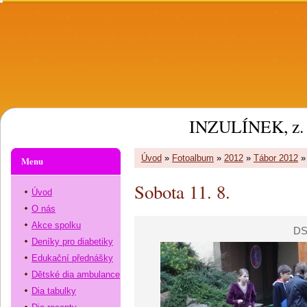
INZULÍNEK, z. 
Úvod
»
Fotoalbum
»
2012
»
Tábor 2012
Menu
Sobota 11. 8.
Úvod
O nás
Akce spolku
DS
Deníky pro diabetiky
Edukační přednášky
Dětské dia ambulance
Dia tabulky