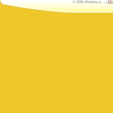
© 2026 eStránky.cz
|
RS