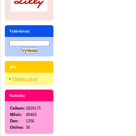
Vyhledávání
RSS
Přehled zdrojů
Statistiky
Celkem:
2829175
Měsíc:
40463
Den:
1256
Online:
36