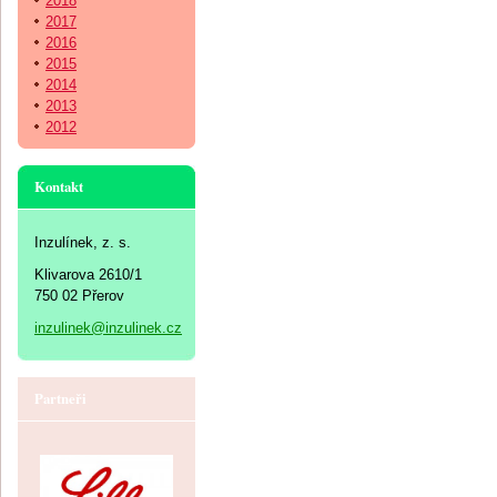
2018
2017
2016
2015
2014
2013
2012
Kontakt
Inzulínek, z. s.
Klivarova 2610/1
750 02 Přerov
inzulinek@inzulinek.cz
Partneři