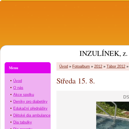
INZULÍNEK, z. 
Úvod
»
Fotoalbum
»
2012
»
Tábor 2012
Menu
Středa 15. 8.
Úvod
O nás
Akce spolku
DS
Deníky pro diabetiky
Edukační přednášky
Dětské dia ambulance
Dia tabulky