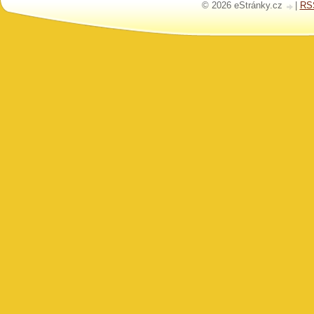
© 2026 eStránky.cz
|
RS