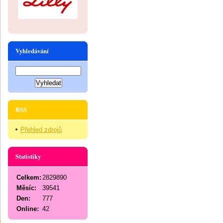
Vyhledávání
RSS
Přehled zdrojů
Statistiky
Celkem:
2829890
Měsíc:
39541
Den:
777
Online:
42