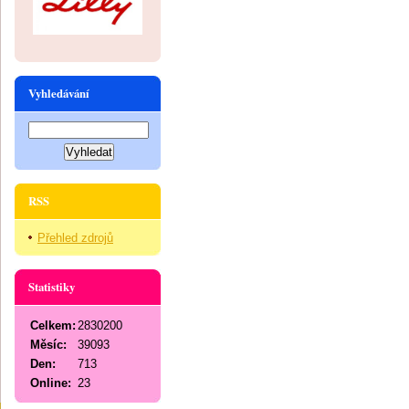
Vyhledávání
RSS
Přehled zdrojů
Statistiky
Celkem:
2830200
Měsíc:
39093
Den:
713
Online:
23