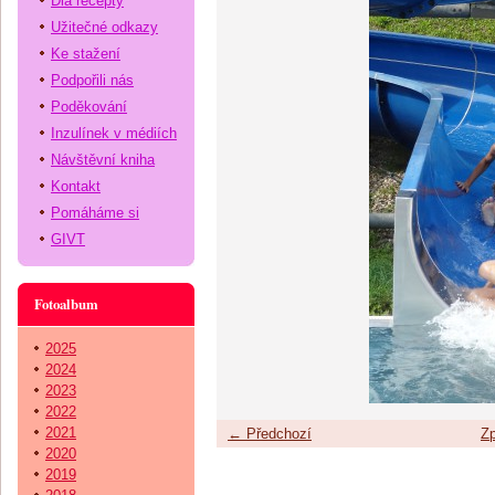
Dia recepty
Užitečné odkazy
Ke stažení
Podpořili nás
Poděkování
Inzulínek v médiích
Návštěvní kniha
Kontakt
Pomáháme si
GIVT
Fotoalbum
2025
2024
2023
2022
2021
← Předchozí
Zp
2020
2019