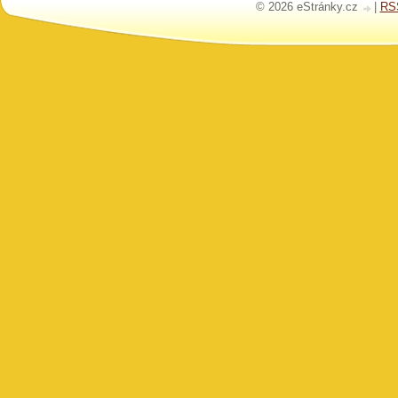
© 2026 eStránky.cz
|
RS