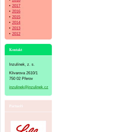
2018
2017
2016
2015
2014
2013
2012
Kontakt
Inzulínek, z. s.
Klivarova 2610/1
750 02 Přerov
inzulinek@inzulinek.cz
Partneři