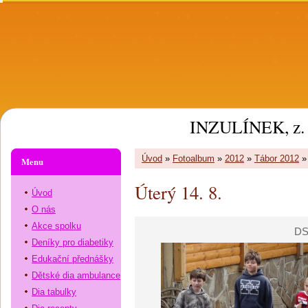
INZULÍNEK, z. 
Úvod
»
Fotoalbum
»
2012
»
Tábor 2012
Menu
Úterý 14. 8.
Úvod
O nás
Akce spolku
DS
Deníky pro diabetiky
Edukační přednášky
Dětské dia ambulance
Dia tabulky