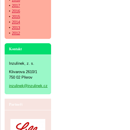
2018
2017
2016
2015
2014
2013
2012
Kontakt
Inzulínek, z. s.
Klivarova 2610/1
750 02 Přerov
inzulinek@inzulinek.cz
Partneři