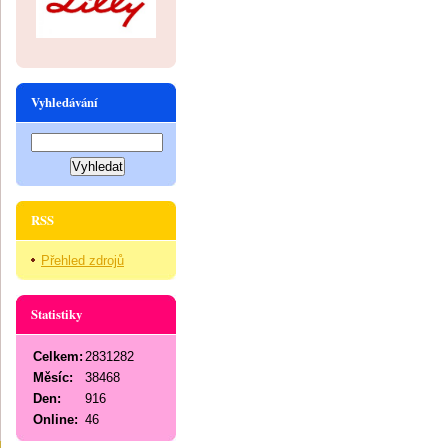
Vyhledávání
RSS
Přehled zdrojů
Statistiky
Celkem:
2831282
Měsíc:
38468
Den:
916
Online:
46