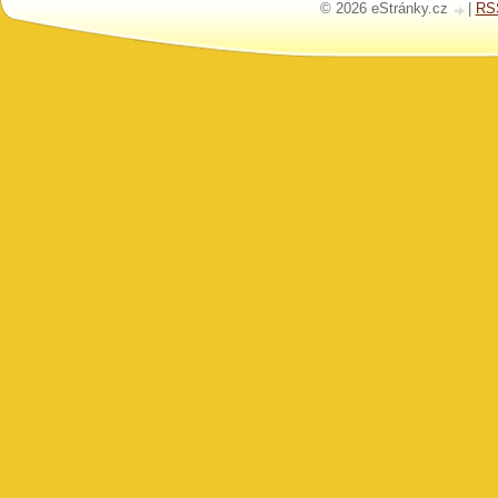
© 2026 eStránky.cz
|
RS