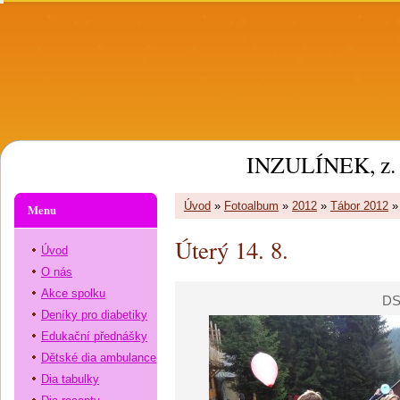
INZULÍNEK, z. 
Úvod
»
Fotoalbum
»
2012
»
Tábor 2012
Menu
Úterý 14. 8.
Úvod
O nás
Akce spolku
DS
Deníky pro diabetiky
Edukační přednášky
Dětské dia ambulance
Dia tabulky