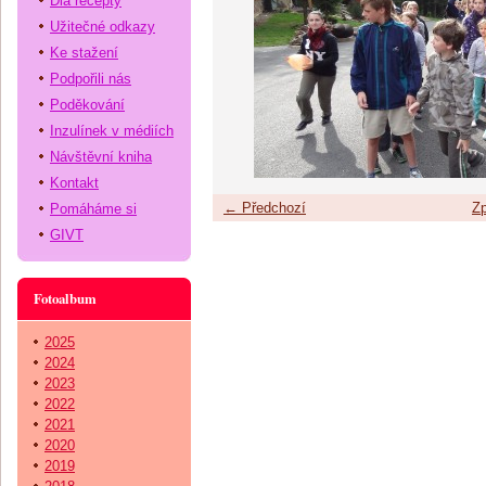
Dia recepty
Užitečné odkazy
Ke stažení
Podpořili nás
Poděkování
Inzulínek v médiích
Návštěvní kniha
Kontakt
← Předchozí
Zp
Pomáháme si
GIVT
Fotoalbum
2025
2024
2023
2022
2021
2020
2019