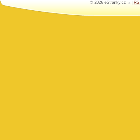
© 2026 eStránky.cz
|
RS