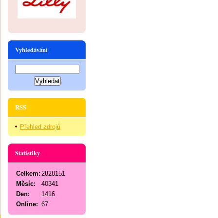
Vyhledávání
RSS
Přehled zdrojů
Statistiky
Celkem:
2828151
Měsíc:
40341
Den:
1416
Online:
67