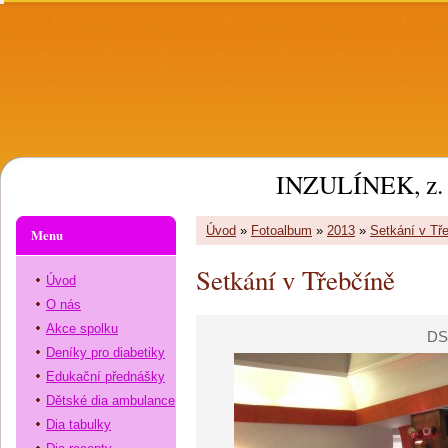
INZULÍNEK, z. 
Úvod
»
Fotoalbum
»
2013
»
Setkání v Tř
Menu
Setkání v Třebčíně
Úvod
O nás
Akce spolku
DS
Deníky pro diabetiky
Edukační přednášky
Dětské dia ambulance
Dia tabulky