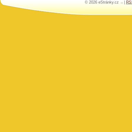
© 2026 eStránky.cz
|
RS