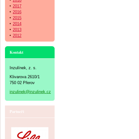
2018
2017
2016
2015
2014
2013
2012
Kontakt
Inzulínek, z. s.
Klivarova 2610/1
750 02 Přerov
inzulinek@inzulinek.cz
Partneři