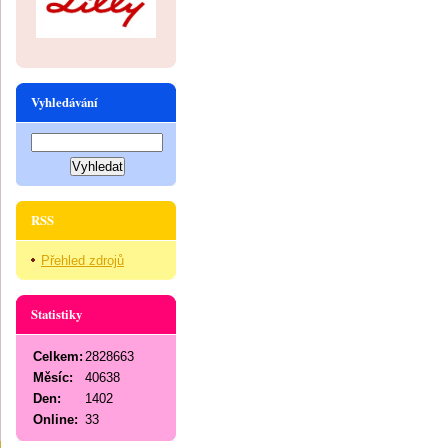
Vyhledávání
RSS
Přehled zdrojů
Statistiky
Celkem:
2828663
Měsíc:
40638
Den:
1402
Online:
33