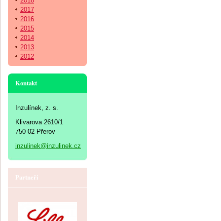
2018
2017
2016
2015
2014
2013
2012
Kontakt
Inzulínek, z. s.
Klivarova 2610/1
750 02 Přerov
inzulinek@inzulinek.cz
Partneři