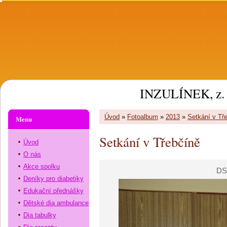
INZULÍNEK, z. 
Úvod
»
Fotoalbum
»
2013
»
Setkání v Tř
Menu
Setkání v Třebčíně
Úvod
O nás
Akce spolku
DS
Deníky pro diabetiky
Edukační přednášky
Dětské dia ambulance
Dia tabulky