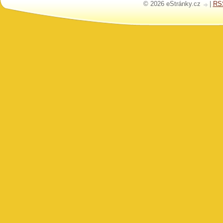
© 2026 eStránky.cz
|
RS