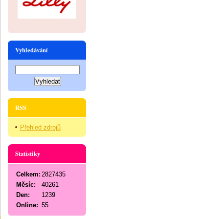
Vyhledávání
RSS
Přehled zdrojů
Statistiky
Celkem:
2827435
Měsíc:
40261
Den:
1239
Online:
55