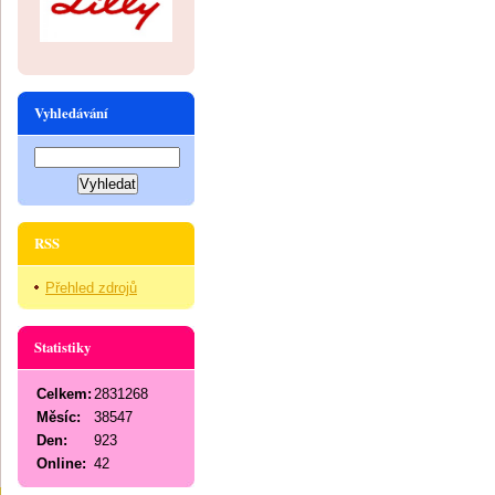
Vyhledávání
RSS
Přehled zdrojů
Statistiky
Celkem:
2831268
Měsíc:
38547
Den:
923
Online:
42