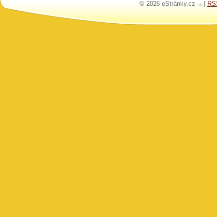
© 2026 eStránky.cz
|
RS