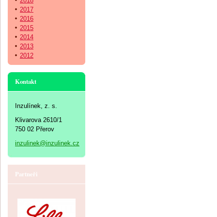
2018
2017
2016
2015
2014
2013
2012
Kontakt
Inzulínek, z. s.
Klivarova 2610/1
750 02 Přerov
inzulinek@inzulinek.cz
Partneři