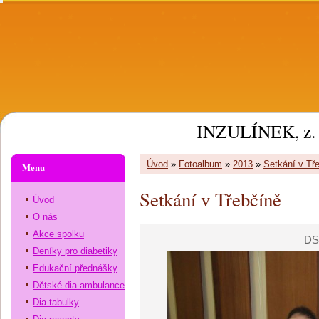
INZULÍNEK, z. 
Úvod
»
Fotoalbum
»
2013
»
Setkání v Tř
Menu
Setkání v Třebčíně
Úvod
O nás
Akce spolku
DS
Deníky pro diabetiky
Edukační přednášky
Dětské dia ambulance
Dia tabulky