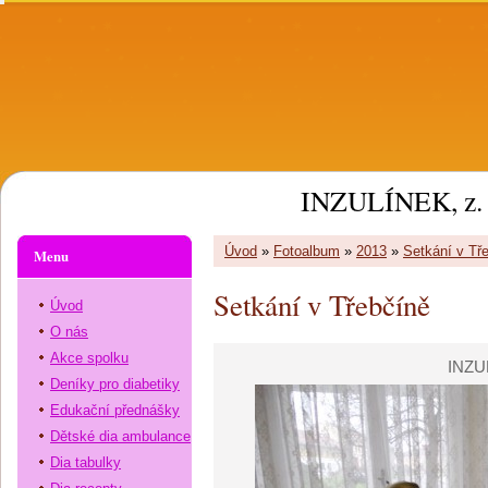
INZULÍNEK, z. 
Úvod
»
Fotoalbum
»
2013
»
Setkání v Tř
Menu
Setkání v Třebčíně
Úvod
O nás
Akce spolku
INZU
Deníky pro diabetiky
Edukační přednášky
Dětské dia ambulance
Dia tabulky