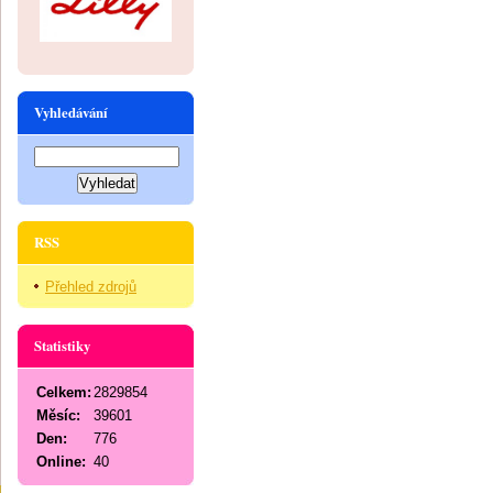
Vyhledávání
RSS
Přehled zdrojů
Statistiky
Celkem:
2829854
Měsíc:
39601
Den:
776
Online:
40