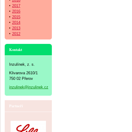
2018
2017
2016
2015
2014
2013
2012
Kontakt
Inzulínek, z. s.
Klivarova 2610/1
750 02 Přerov
inzulinek@inzulinek.cz
Partneři