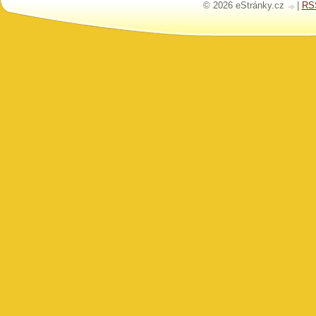
© 2026 eStránky.cz
|
RS