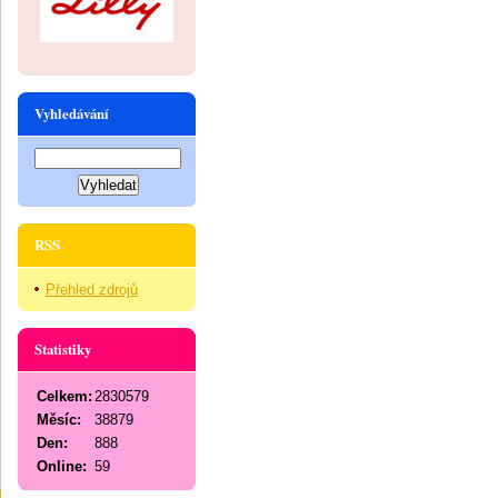
Vyhledávání
RSS
Přehled zdrojů
Statistiky
Celkem:
2830579
Měsíc:
38879
Den:
888
Online:
59