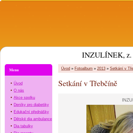
INZULÍNEK, z. 
Úvod
»
Fotoalbum
»
2013
»
Setkání v Tř
Menu
Setkání v Třebčíně
Úvod
O nás
Akce spolku
INZU
Deníky pro diabetiky
Edukační přednášky
Dětské dia ambulance
Dia tabulky