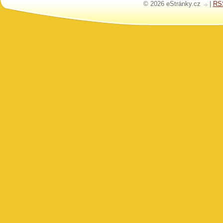
© 2026 eStránky.cz
|
RS