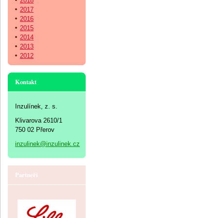
2018
2017
2016
2015
2014
2013
2012
Kontakt
Inzulínek, z. s.
Klivarova 2610/1
750 02 Přerov
inzulinek@inzulinek.cz
Partneři