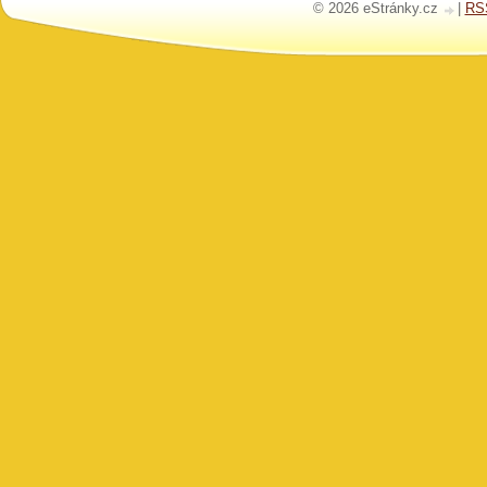
© 2026 eStránky.cz
|
RS