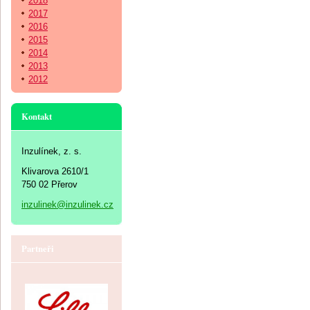
2018
2017
2016
2015
2014
2013
2012
Kontakt
Inzulínek, z. s.
Klivarova 2610/1
750 02 Přerov
inzulinek@inzulinek.cz
Partneři