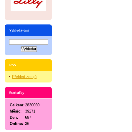
Vyhledávání
RSS
Přehled zdrojů
Statistiky
Celkem:
2830060
Měsíc:
39271
Den:
697
Online:
36