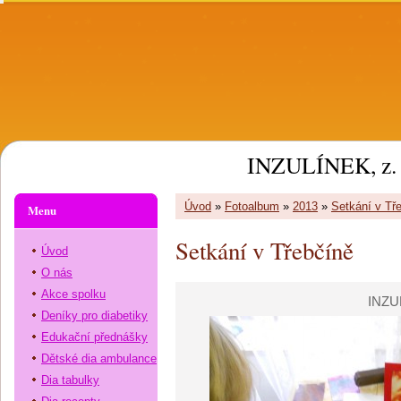
INZULÍNEK, z. 
Úvod
»
Fotoalbum
»
2013
»
Setkání v Tř
Menu
Setkání v Třebčíně
Úvod
O nás
Akce spolku
INZU
Deníky pro diabetiky
Edukační přednášky
Dětské dia ambulance
Dia tabulky