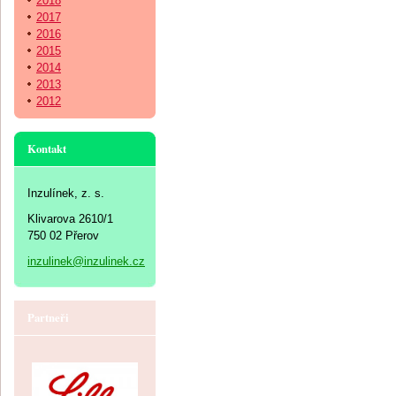
2018
2017
2016
2015
2014
2013
2012
Kontakt
Inzulínek, z. s.
Klivarova 2610/1
750 02 Přerov
inzulinek@inzulinek.cz
Partneři