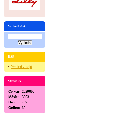
Vyhledávání
RSS
Přehled zdrojů
Statistiky
Celkem:
2829899
Měsíc:
39531
Den:
769
Online:
30