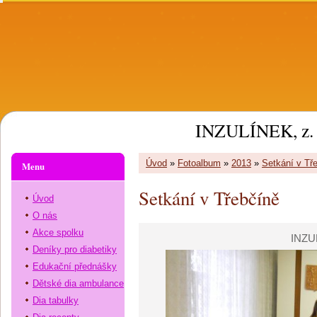
INZULÍNEK, z. 
Úvod
»
Fotoalbum
»
2013
»
Setkání v Tř
Menu
Setkání v Třebčíně
Úvod
O nás
Akce spolku
INZU
Deníky pro diabetiky
Edukační přednášky
Dětské dia ambulance
Dia tabulky