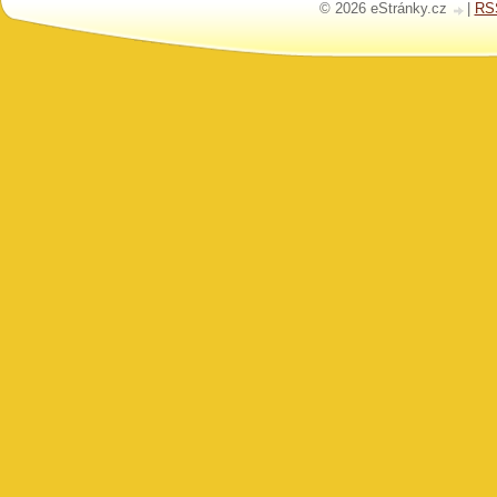
© 2026 eStránky.cz
|
RS