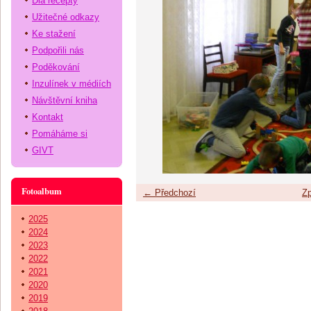
Dia recepty
Užitečné odkazy
Ke stažení
Podpořili nás
Poděkování
Inzulínek v médiích
Návštěvní kniha
Kontakt
Pomáháme si
GIVT
Fotoalbum
← Předchozí
Zp
2025
2024
2023
2022
2021
2020
2019