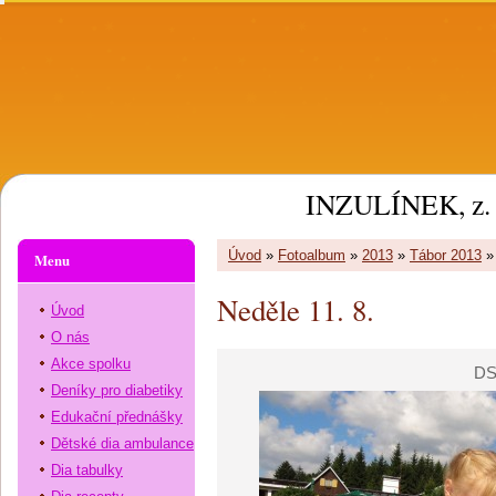
INZULÍNEK, z. 
Úvod
»
Fotoalbum
»
2013
»
Tábor 2013
Menu
Neděle 11. 8.
Úvod
O nás
Akce spolku
DS
Deníky pro diabetiky
Edukační přednášky
Dětské dia ambulance
Dia tabulky