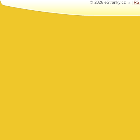
© 2026 eStránky.cz
|
RS