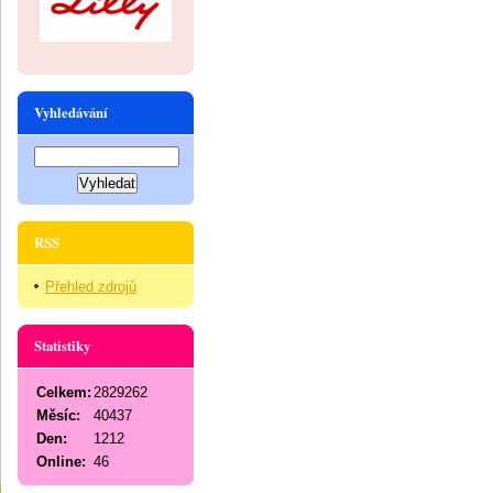
Vyhledávání
RSS
Přehled zdrojů
Statistiky
Celkem:
2829262
Měsíc:
40437
Den:
1212
Online:
46