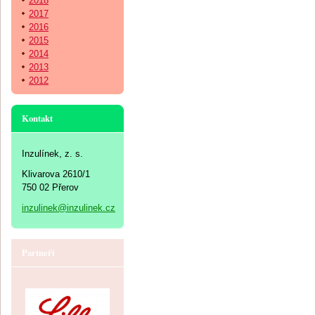
2018
2017
2016
2015
2014
2013
2012
Kontakt
Inzulínek, z. s.
Klivarova 2610/1
750 02 Přerov
inzulinek@inzulinek.cz
Partneři