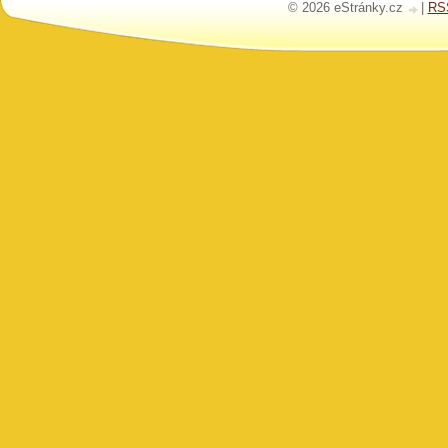
© 2026 eStránky.cz
|
RS