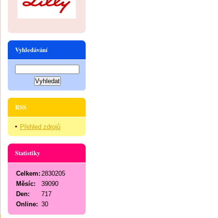
Vyhledávání
RSS
Přehled zdrojů
Statistiky
Celkem:
2830205
Měsíc:
39090
Den:
717
Online:
30