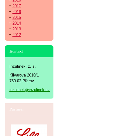
2018
2017
2016
2015
2014
2013
2012
Kontakt
Inzulínek, z. s.
Klivarova 2610/1
750 02 Přerov
inzulinek@inzulinek.cz
Partneři