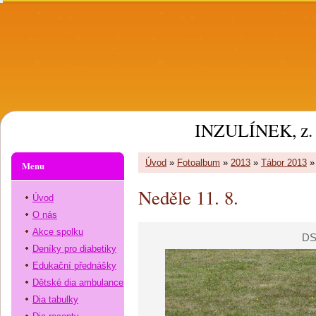
INZULÍNEK, z. 
Úvod
»
Fotoalbum
»
2013
»
Tábor 2013
Menu
Neděle 11. 8.
Úvod
O nás
Akce spolku
DS
Deníky pro diabetiky
Edukační přednášky
Dětské dia ambulance
Dia tabulky