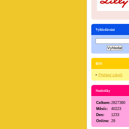
Vyhledávání
RSS
Přehled zdrojů
Statistiky
Celkem:
2827380
Měsíc:
40223
Den:
1233
Online:
29