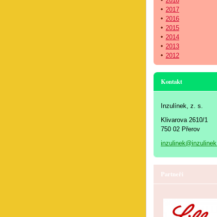
2018
2017
2016
2015
2014
2013
2012
Kontakt
Inzulínek, z. s.
Klivarova 2610/1
750 02 Přerov
inzulinek@inzulinek
Partneři