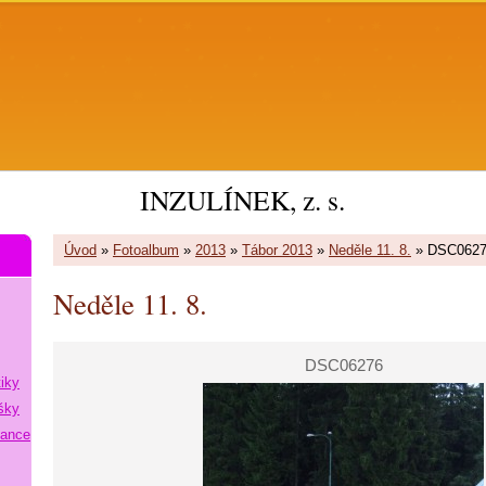
INZULÍNEK, z. s.
Úvod
»
Fotoalbum
»
2013
»
Tábor 2013
»
Neděle 11. 8.
»
DSC062
Neděle 11. 8.
DSC06276
tiky
šky
lance