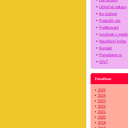
Dia recepty
Užitečné odkazy
Ke stažení
Podpořili nás
Poděkování
Inzulínek v médi
Návštěvní kniha
Kontakt
Pomáháme si
GIVT
Fotoalbum
2025
2024
2023
2022
2021
2020
2019