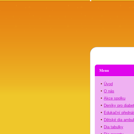
Menu
Úvod
O nás
Akce spolku
Deníky pro diabe
Edukační předná
Dětské dia ambu
Dia tabulky