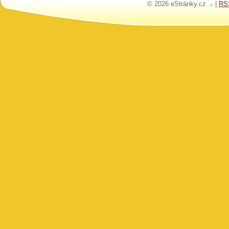
© 2026 eStránky.cz
|
RS