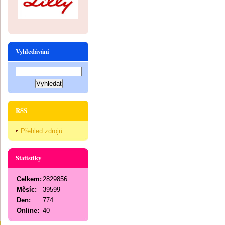
Vyhledávání
RSS
Přehled zdrojů
Statistiky
Celkem:
2829856
Měsíc:
39599
Den:
774
Online:
40