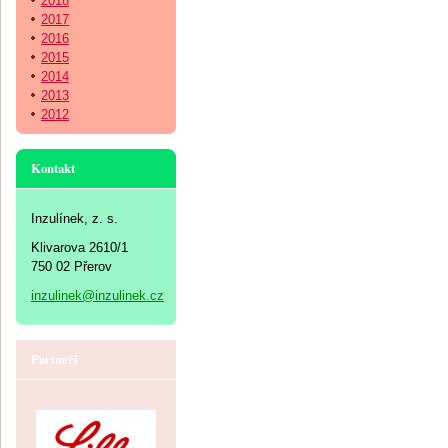
2018
2017
2016
2015
2014
2013
2012
Kontakt
Inzulínek, z. s.
Klivarova 2610/1
750 02 Přerov
inzulinek@inzulinek.cz
Partneři