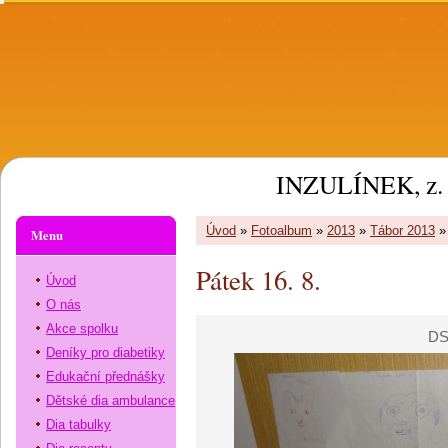
INZULÍNEK, z. 
Úvod
»
Fotoalbum
»
2013
»
Tábor 2013
Menu
Pátek 16. 8.
Úvod
O nás
Akce spolku
DS
Deníky pro diabetiky
Edukační přednášky
Dětské dia ambulance
Dia tabulky