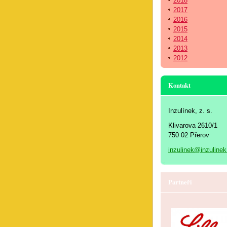
2018
2017
2016
2015
2014
2013
2012
Kontakt
Inzulínek, z. s.
Klivarova 2610/1
750 02 Přerov
inzulinek@inzulinek
Partneři