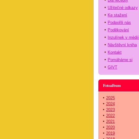
Dia recepty
Užitečné odkazy
Ke stažení
Podpořili nás
Poděkování
Inzulínek v médi
Návštěvní kniha
Kontakt
Pomáháme si
GIVT
Fotoalbum
2025
2024
2023
2022
2021
2020
2019