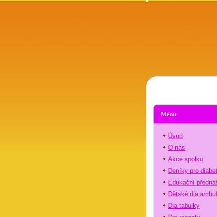
Menu
Úvod
O nás
Akce spolku
Deníky pro diabe
Edukační předná
Dětské dia ambu
Dia tabulky