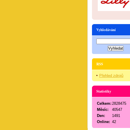
Vyhledávání
RSS
Přehled zdrojů
Statistiky
Celkem:
2828475
Měsíc:
40547
Den:
1491
Online:
42