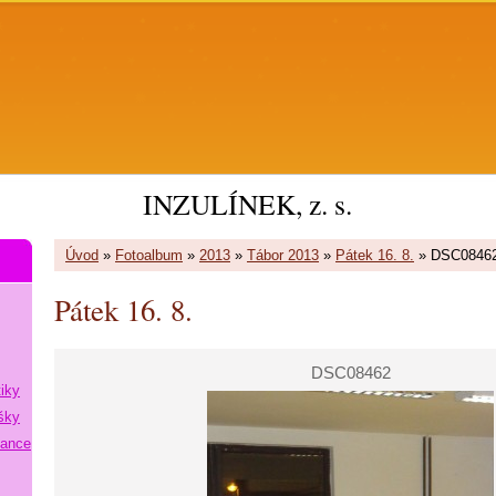
INZULÍNEK, z. s.
Úvod
»
Fotoalbum
»
2013
»
Tábor 2013
»
Pátek 16. 8.
»
DSC0846
Pátek 16. 8.
DSC08462
tiky
šky
lance