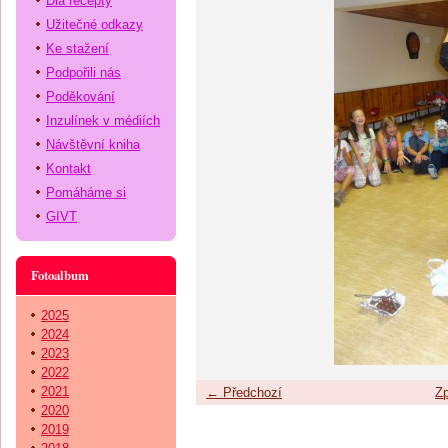
Dia recepty
Užitečné odkazy
Ke stažení
Podpořili nás
Poděkování
Inzulínek v médiích
Návštěvní kniha
Kontakt
Pomáháme si
GIVT
Fotoalbum
2025
2024
2023
2022
2021
← Předchozí
Zp
2020
2019