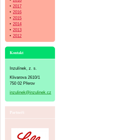
2018
2017
2016
2015
2014
2013
2012
Kontakt
Inzulínek, z. s.
Klivarova 2610/1
750 02 Přerov
inzulinek@inzulinek.cz
Partneři