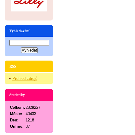
Vyhledávání
RSS
Přehled zdrojů
Statistiky
Celkem:
2829227
Měsíc:
40433
Den:
1218
Online:
37