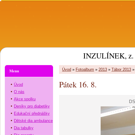
INZULÍNEK, z. 
Úvod
»
Fotoalbum
»
2013
»
Tábor 2013
Menu
Pátek 16. 8.
Úvod
O nás
Akce spolku
DS
Deníky pro diabetiky
Edukační přednášky
Dětské dia ambulance
Dia tabulky