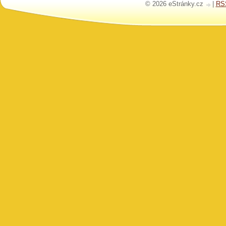
© 2026 eStránky.cz
|
RS