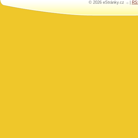
© 2026 eStránky.cz
|
RS