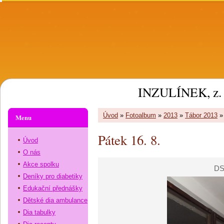
INZULÍNEK, z. 
Úvod
»
Fotoalbum
»
2013
»
Tábor 2013
Menu
Pátek 16. 8.
Úvod
O nás
Akce spolku
DS
Deníky pro diabetiky
Edukační přednášky
Dětské dia ambulance
Dia tabulky