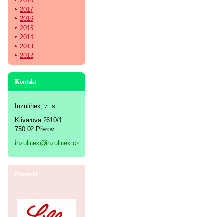
2018
2017
2016
2015
2014
2013
2012
Kontakt
Inzulínek, z. s.
Klivarova 2610/1
750 02 Přerov
inzulinek@inzulinek.cz
Partneři