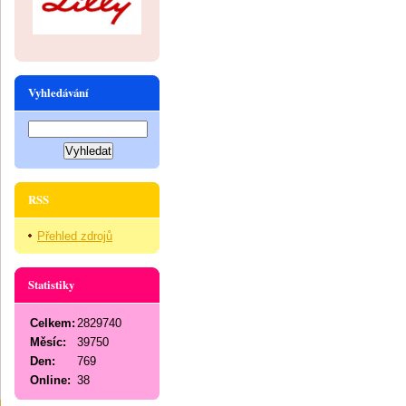
Vyhledávání
RSS
Přehled zdrojů
Statistiky
Celkem:
2829740
Měsíc:
39750
Den:
769
Online:
38