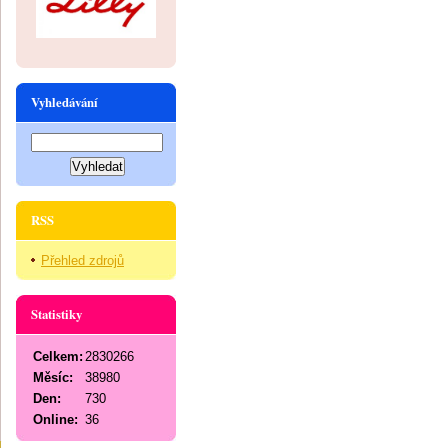
Vyhledávání
RSS
Přehled zdrojů
Statistiky
Celkem:
2830266
Měsíc:
38980
Den:
730
Online:
36