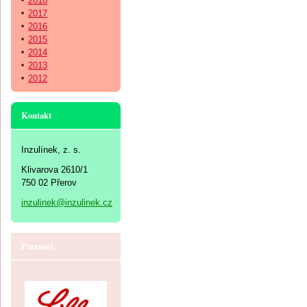
2018
2017
2016
2015
2014
2013
2012
Kontakt
Inzulínek, z. s.
Klivarova 2610/1
750 02 Přerov
inzulinek@inzulinek.cz
Partneři