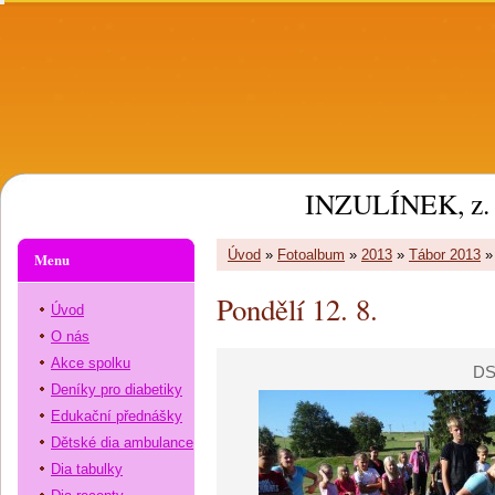
INZULÍNEK, z. 
Úvod
»
Fotoalbum
»
2013
»
Tábor 2013
Menu
Pondělí 12. 8.
Úvod
O nás
Akce spolku
DS
Deníky pro diabetiky
Edukační přednášky
Dětské dia ambulance
Dia tabulky