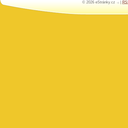
© 2026 eStránky.cz
|
RS