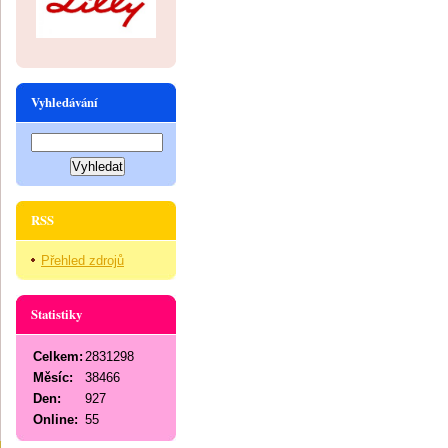
Vyhledávání
RSS
Přehled zdrojů
Statistiky
Celkem:
2831298
Měsíc:
38466
Den:
927
Online:
55