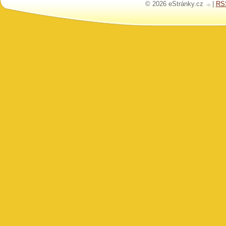
© 2026 eStránky.cz
|
RS