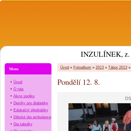
INZULÍNEK, z. 
Úvod
»
Fotoalbum
»
2013
»
Tábor 2013
Menu
Pondělí 12. 8.
Úvod
O nás
Akce spolku
DS
Deníky pro diabetiky
Edukační přednášky
Dětské dia ambulance
Dia tabulky