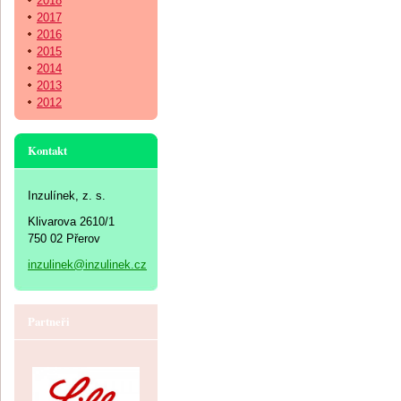
2018
2017
2016
2015
2014
2013
2012
Kontakt
Inzulínek, z. s.
Klivarova 2610/1
750 02 Přerov
inzulinek@inzulinek.cz
Partneři