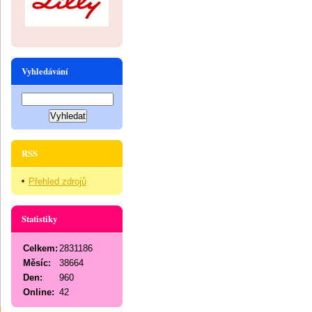
Vyhledávání
RSS
Přehled zdrojů
Statistiky
Celkem:
2831186
Měsíc:
38664
Den:
960
Online:
42