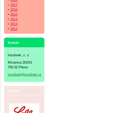
2018
2017
2016
2015
2014
2013
2012
Kontakt
Inzulínek, z. s.
Klivarova 2610/1
750 02 Přerov
inzulinek@inzulinek.cz
Partneři