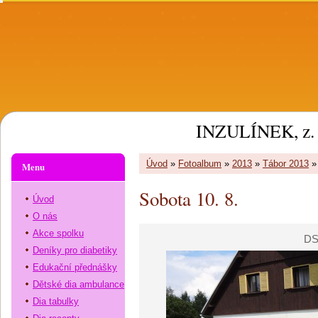
INZULÍNEK, z. 
Úvod
»
Fotoalbum
»
2013
»
Tábor 2013
Menu
Sobota 10. 8.
Úvod
O nás
Akce spolku
DS
Deníky pro diabetiky
Edukační přednášky
Dětské dia ambulance
Dia tabulky