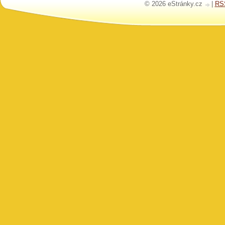
© 2026 eStránky.cz
|
RS