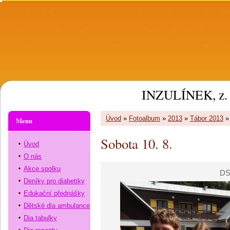
INZULÍNEK, z. 
Úvod
»
Fotoalbum
»
2013
»
Tábor 2013
Menu
Sobota 10. 8.
Úvod
O nás
Akce spolku
DS
Deníky pro diabetiky
Edukační přednášky
Dětské dia ambulance
Dia tabulky