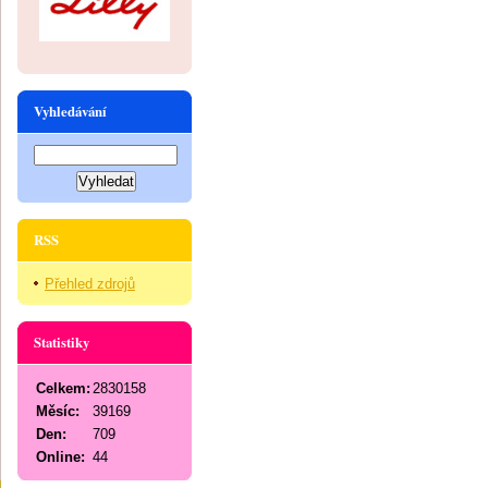
Vyhledávání
RSS
Přehled zdrojů
Statistiky
Celkem:
2830158
Měsíc:
39169
Den:
709
Online:
44