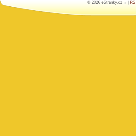
© 2026 eStránky.cz
|
RS