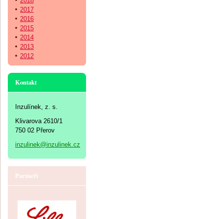
2018
2017
2016
2015
2014
2013
2012
Kontakt
Inzulínek, z. s.
Klivarova 2610/1
750 02 Přerov
inzulinek@inzulinek.cz
Partneři