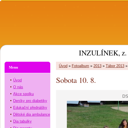
INZULÍNEK, z. 
Úvod
»
Fotoalbum
»
2013
»
Tábor 2013
Menu
Sobota 10. 8.
Úvod
O nás
Akce spolku
DS
Deníky pro diabetiky
Edukační přednášky
Dětské dia ambulance
Dia tabulky