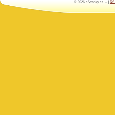
© 2026 eStránky.cz
|
RS