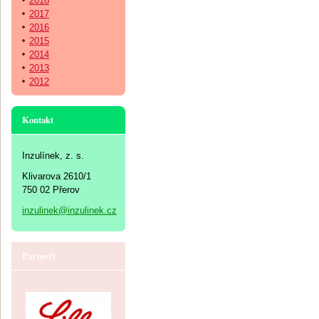
2018
2017
2016
2015
2014
2013
2012
Kontakt
Inzulínek, z. s.
Klivarova 2610/1
750 02 Přerov
inzulinek@inzulinek.cz
Partneři