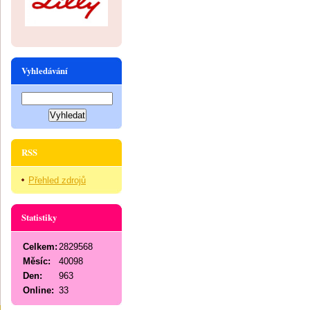
Vyhledávání
RSS
Přehled zdrojů
Statistiky
Celkem:
2829568
Měsíc:
40098
Den:
963
Online:
33