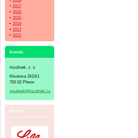
2018
2017
2016
2015
2014
2013
2012
Kontakt
Inzulínek, z. s.
Klivarova 2610/1
750 02 Přerov
inzulinek@inzulinek.cz
Partneři