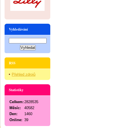
Vyhledávání
RSS
Přehled zdrojů
Statistiky
Celkem:
2828535
Měsíc:
40582
Den:
1460
Online:
39