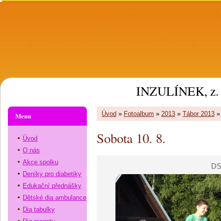
INZULÍNEK, z. 
Úvod
»
Fotoalbum
»
2013
»
Tábor 2013
Menu
Sobota 10. 8.
Úvod
O nás
Akce spolku
DS
Deníky pro diabetiky
Edukační přednášky
Dětské dia ambulance
Dia tabulky