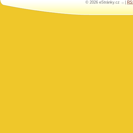
© 2026 eStránky.cz
|
RS