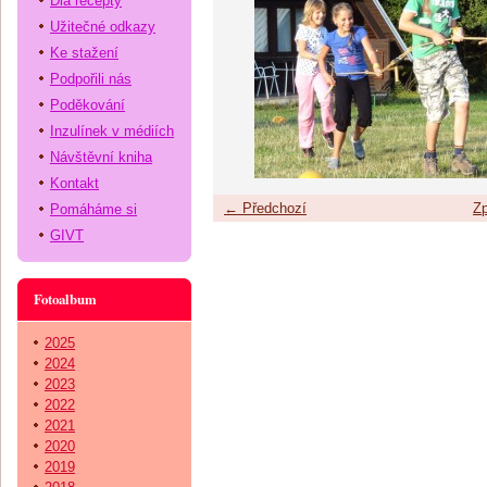
Dia recepty
Užitečné odkazy
Ke stažení
Podpořili nás
Poděkování
Inzulínek v médiích
Návštěvní kniha
Kontakt
← Předchozí
Zp
Pomáháme si
GIVT
Fotoalbum
2025
2024
2023
2022
2021
2020
2019