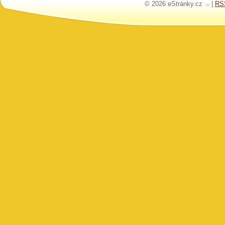
© 2026 eStránky.cz
|
RS