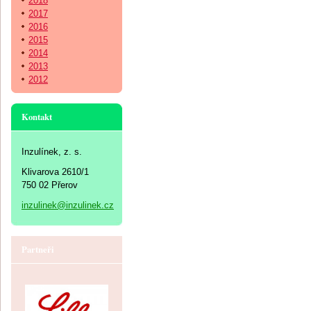
2018
2017
2016
2015
2014
2013
2012
Kontakt
Inzulínek, z. s.
Klivarova 2610/1
750 02 Přerov
inzulinek@inzulinek.cz
Partneři