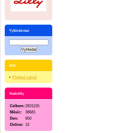
Vyhledávání
RSS
Přehled zdrojů
Statistiky
Celkem:
2831155
Měsíc:
38681
Den:
950
Online:
15