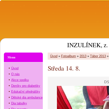
INZULÍNEK, z. 
Úvod
»
Fotoalbum
»
2013
»
Tábor 2013
Menu
Středa 14. 8.
Úvod
O nás
Akce spolku
DS
Deníky pro diabetiky
Edukační přednášky
Dětské dia ambulance
Dia tabulky