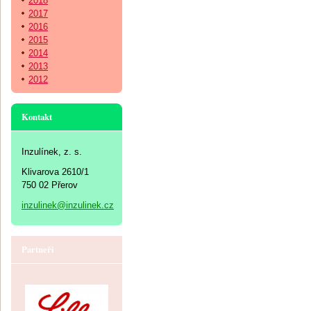
2018
2017
2016
2015
2014
2013
2012
Kontakt
Inzulínek, z. s.
Klivarova 2610/1
750 02 Přerov
inzulinek@inzulinek.cz
Partneři