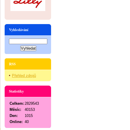
Vyhledávání
RSS
Přehled zdrojů
Statistiky
Celkem:
2829543
Měsíc:
40153
Den:
1015
Online:
40