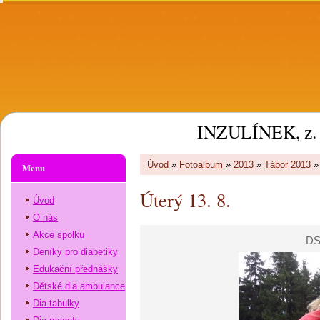
INZULÍNEK, z. 
Úvod
»
Fotoalbum
»
2013
»
Tábor 2013
Menu
Úterý 13. 8.
Úvod
O nás
Akce spolku
DS
Deníky pro diabetiky
Edukační přednášky
Dětské dia ambulance
Dia tabulky