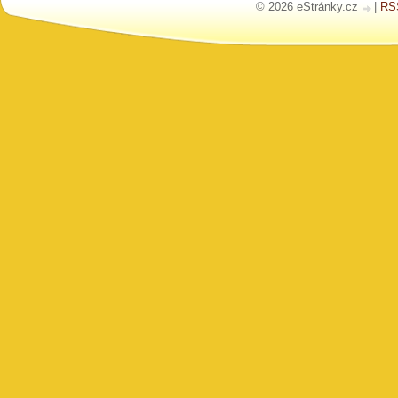
© 2026 eStránky.cz
|
RS