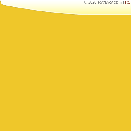
© 2026 eStránky.cz
|
RS