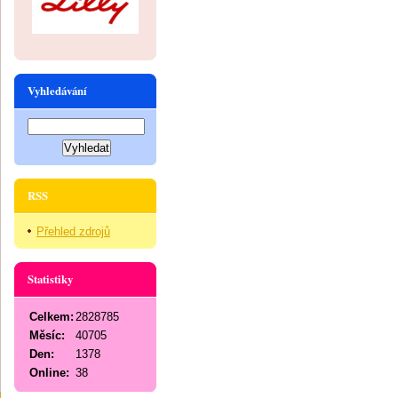
Vyhledávání
RSS
Přehled zdrojů
Statistiky
Celkem:
2828785
Měsíc:
40705
Den:
1378
Online:
38