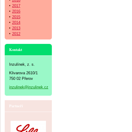
2018
2017
2016
2015
2014
2013
2012
Kontakt
Inzulínek, z. s.
Klivarova 2610/1
750 02 Přerov
inzulinek@inzulinek.cz
Partneři