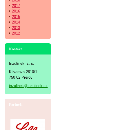
2018
2017
2016
2015
2014
2013
2012
Kontakt
Inzulínek, z. s.
Klivarova 2610/1
750 02 Přerov
inzulinek@inzulinek.cz
Partneři