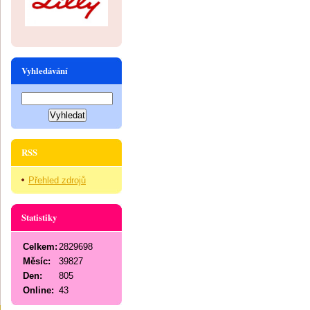
Vyhledávání
RSS
Přehled zdrojů
Statistiky
Celkem:
2829698
Měsíc:
39827
Den:
805
Online:
43