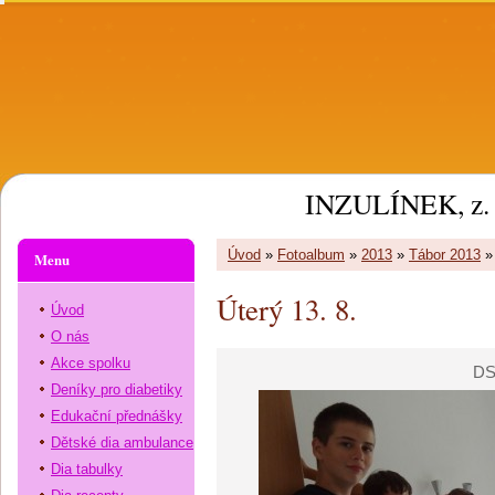
INZULÍNEK, z. 
Úvod
»
Fotoalbum
»
2013
»
Tábor 2013
Menu
Úterý 13. 8.
Úvod
O nás
Akce spolku
DS
Deníky pro diabetiky
Edukační přednášky
Dětské dia ambulance
Dia tabulky