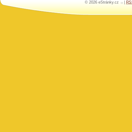
© 2026 eStránky.cz
|
RS