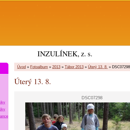
INZULÍNEK, z. s.
Úvod
»
Fotoalbum
»
2013
»
Tábor 2013
»
Úterý 13. 8.
»
DSC07298
Úterý 13. 8.
DSC07298
tiky
šky
lance