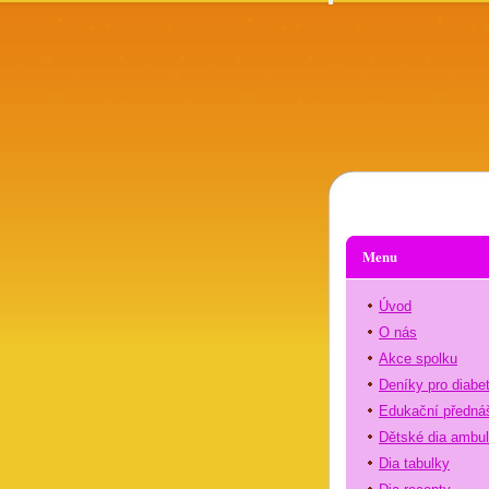
Menu
Úvod
O nás
Akce spolku
Deníky pro diabe
Edukační předná
Dětské dia ambu
Dia tabulky