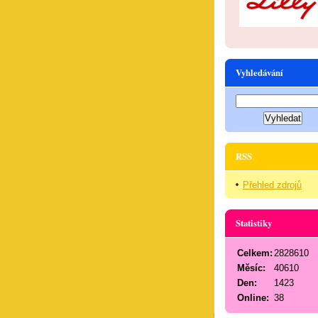
Vyhledávání
RSS
Přehled zdrojů
Statistiky
Celkem:
2828610
Měsíc:
40610
Den:
1423
Online:
38