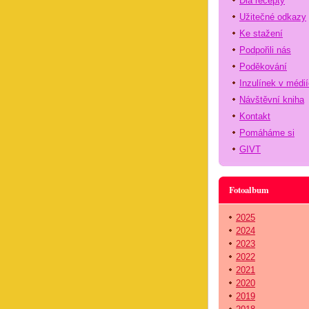
Dia recepty
Užitečné odkazy
Ke stažení
Podpořili nás
Poděkování
Inzulínek v médi
Návštěvní kniha
Kontakt
Pomáháme si
GIVT
Fotoalbum
2025
2024
2023
2022
2021
2020
2019