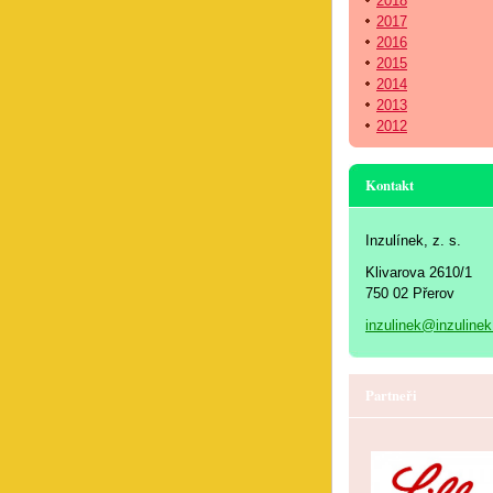
2018
2017
2016
2015
2014
2013
2012
Kontakt
Inzulínek, z. s.
Klivarova 2610/1
750 02 Přerov
inzulinek@inzulinek
Partneři