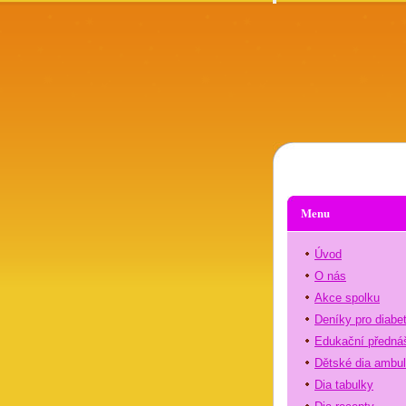
Menu
Úvod
O nás
Akce spolku
Deníky pro diabe
Edukační předná
Dětské dia ambu
Dia tabulky