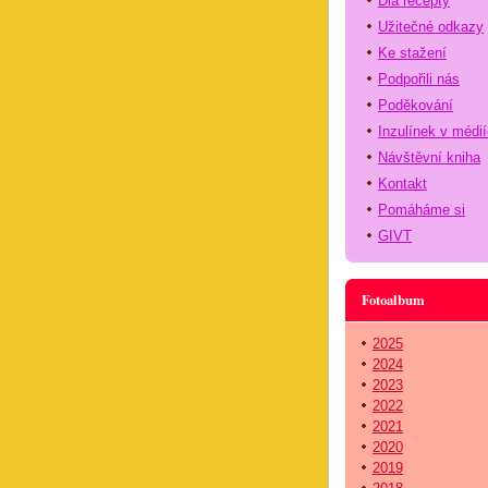
Dia recepty
Užitečné odkazy
Ke stažení
Podpořili nás
Poděkování
Inzulínek v médi
Návštěvní kniha
Kontakt
Pomáháme si
GIVT
Fotoalbum
2025
2024
2023
2022
2021
2020
2019