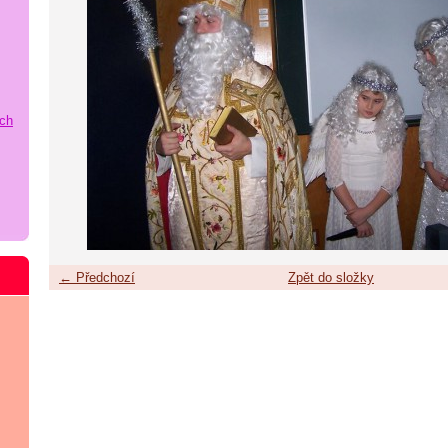
ích
← Předchozí
Zpět do složky