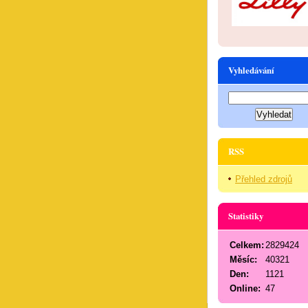
Vyhledávání
RSS
Přehled zdrojů
Statistiky
Celkem:
2829424
Měsíc:
40321
Den:
1121
Online:
47