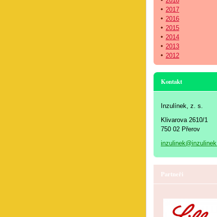
2018
2017
2016
2015
2014
2013
2012
Kontakt
Inzulínek, z. s.
Klivarova 2610/1
750 02 Přerov
inzulinek@inzulinek
Partneři