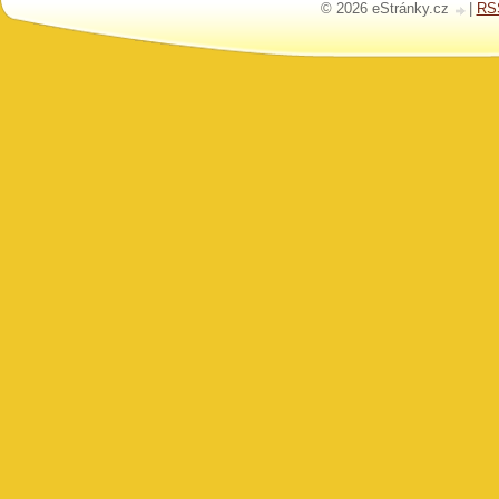
© 2026 eStránky.cz
|
RS