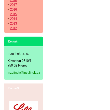
2018
2017
2016
2015
2014
2013
2012
Kontakt
Inzulínek, z. s.
Klivarova 2610/1
750 02 Přerov
inzulinek@inzulinek.cz
Partneři