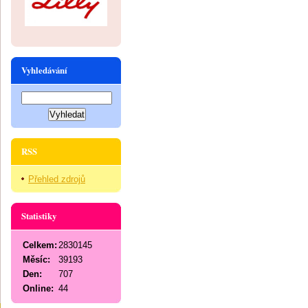
Vyhledávání
RSS
Přehled zdrojů
Statistiky
Celkem:
2830145
Měsíc:
39193
Den:
707
Online:
44