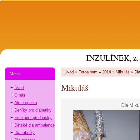
INZULÍNEK, z. 
Úvod
»
Fotoalbum
»
2014
»
Mikuláš
»
Di
Menu
Mikuláš
Úvod
O nás
Akce spolku
Dia Miku
Deníky pro diabetiky
Edukační přednášky
Dětské dia ambulance
Dia tabulky