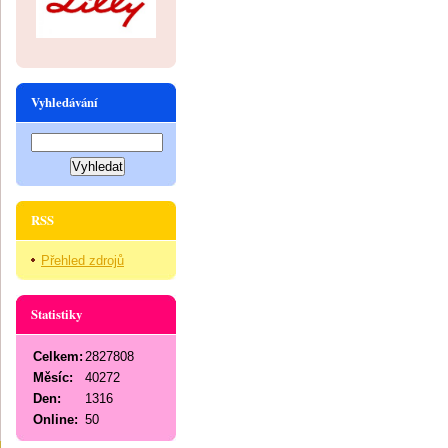
Vyhledávání
RSS
Přehled zdrojů
Statistiky
Celkem:
2827808
Měsíc:
40272
Den:
1316
Online:
50