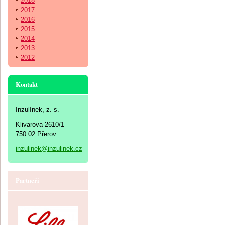
2018
2017
2016
2015
2014
2013
2012
Kontakt
Inzulínek, z. s.
Klivarova 2610/1
750 02 Přerov
inzulinek@inzulinek.cz
Partneři