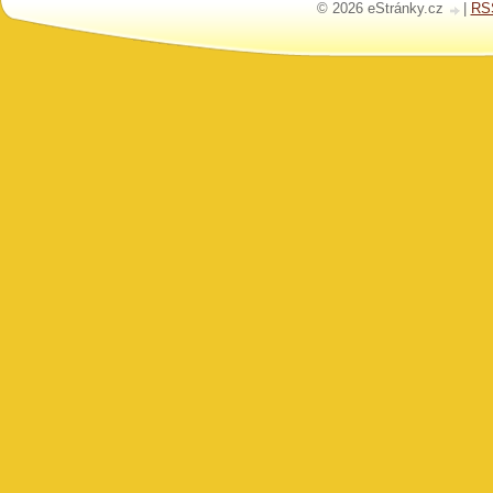
© 2026 eStránky.cz
|
RS