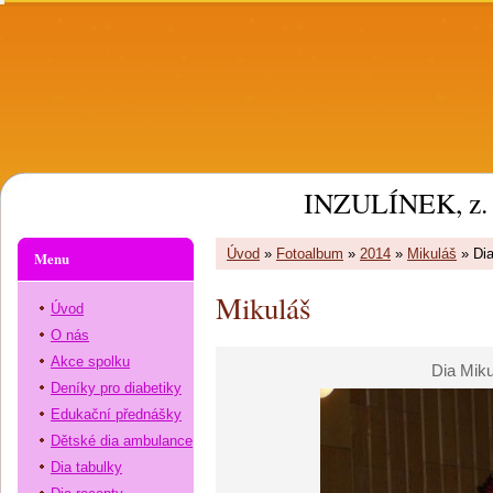
INZULÍNEK, z. 
Úvod
»
Fotoalbum
»
2014
»
Mikuláš
»
Dia
Menu
Mikuláš
Úvod
O nás
Akce spolku
Dia Miku
Deníky pro diabetiky
Edukační přednášky
Dětské dia ambulance
Dia tabulky