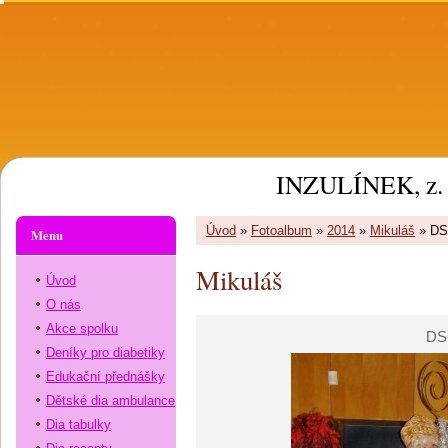
INZULÍNEK, z. 
Úvod
»
Fotoalbum
»
2014
»
Mikuláš
»
DS
Menu
Mikuláš
Úvod
O nás
Akce spolku
DS
Deníky pro diabetiky
Edukační přednášky
Dětské dia ambulance
Dia tabulky