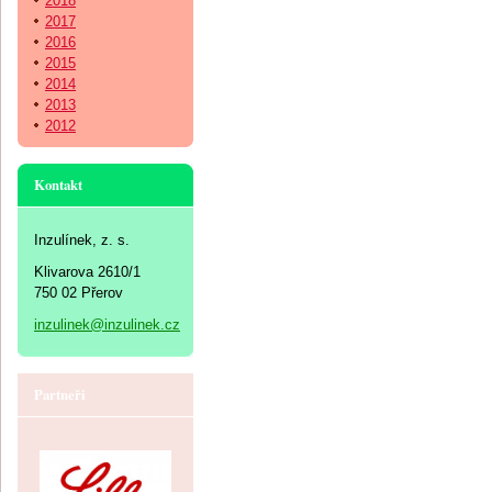
2018
2017
2016
2015
2014
2013
2012
Kontakt
Inzulínek, z. s.
Klivarova 2610/1
750 02 Přerov
inzulinek@inzulinek.cz
Partneři