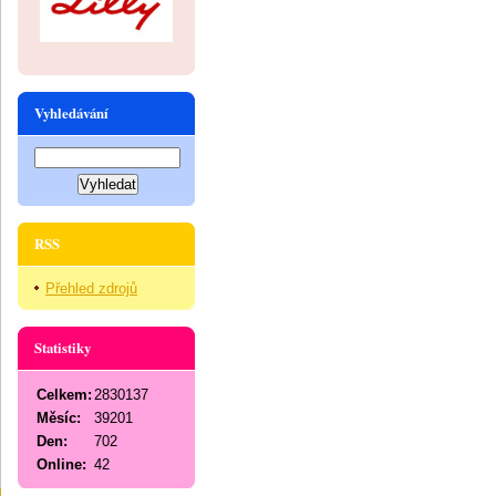
Vyhledávání
RSS
Přehled zdrojů
Statistiky
Celkem:
2830137
Měsíc:
39201
Den:
702
Online:
42