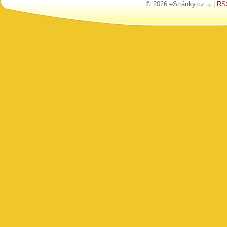
© 2026 eStránky.cz
|
RS