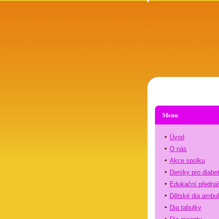
Menu
Úvod
O nás
Akce spolku
Deníky pro diabe
Edukační předná
Dětské dia ambu
Dia tabulky