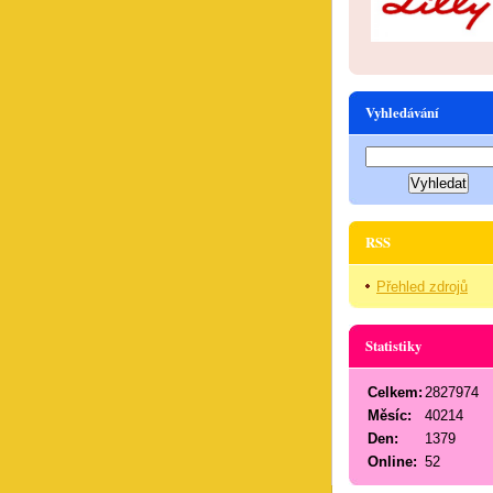
Vyhledávání
RSS
Přehled zdrojů
Statistiky
Celkem:
2827974
Měsíc:
40214
Den:
1379
Online:
52