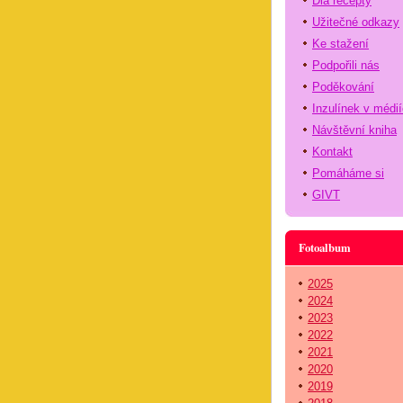
Dia recepty
Užitečné odkazy
Ke stažení
Podpořili nás
Poděkování
Inzulínek v médi
Návštěvní kniha
Kontakt
Pomáháme si
GIVT
Fotoalbum
2025
2024
2023
2022
2021
2020
2019