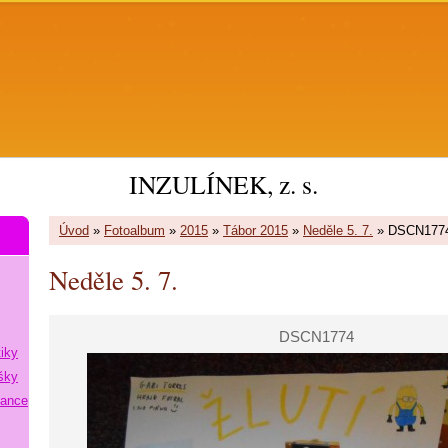
INZULÍNEK, z. s.
Úvod
»
Fotoalbum
»
2015
»
Tábor 2015
»
Neděle 5. 7.
»
DSCN177
Neděle 5. 7.
DSCN1774
tiky
šky
lance