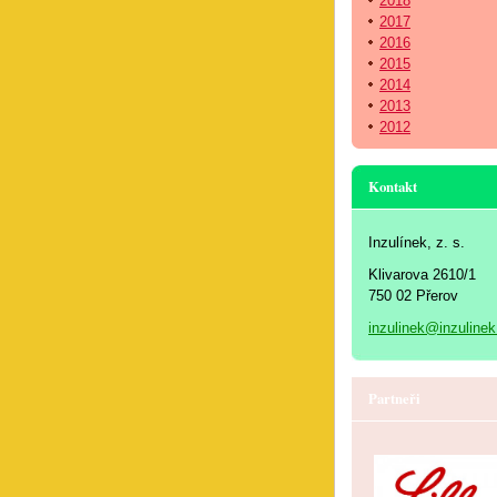
2018
2017
2016
2015
2014
2013
2012
Kontakt
Inzulínek, z. s.
Klivarova 2610/1
750 02 Přerov
inzulinek@inzulinek
Partneři