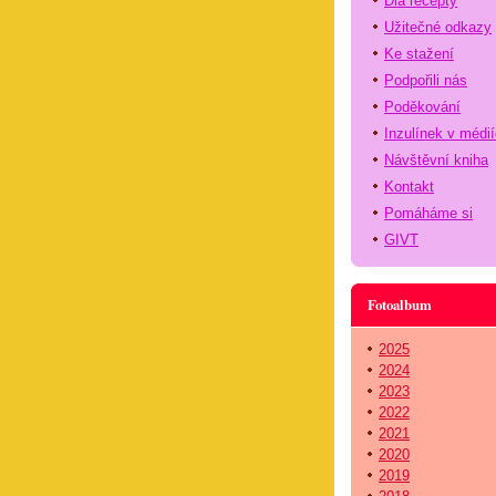
Dia recepty
Užitečné odkazy
Ke stažení
Podpořili nás
Poděkování
Inzulínek v médi
Návštěvní kniha
Kontakt
Pomáháme si
GIVT
Fotoalbum
2025
2024
2023
2022
2021
2020
2019