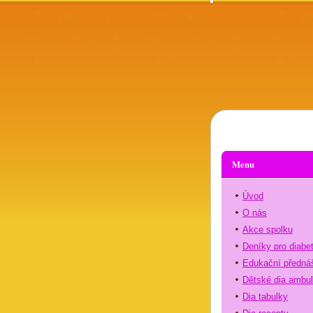
Menu
Úvod
O nás
Akce spolku
Deníky pro diabe
Edukační předná
Dětské dia ambu
Dia tabulky