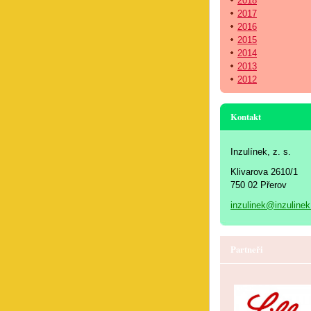
2018
2017
2016
2015
2014
2013
2012
Kontakt
Inzulínek, z. s.
Klivarova 2610/1
750 02 Přerov
inzulinek@inzulinek
Partneři