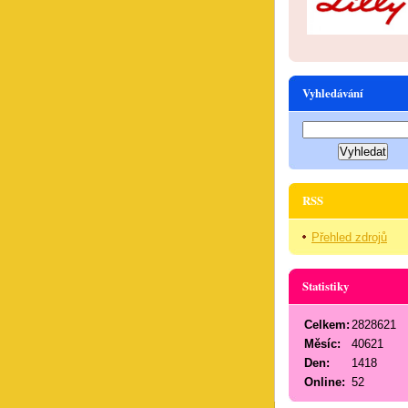
Vyhledávání
RSS
Přehled zdrojů
Statistiky
Celkem:
2828621
Měsíc:
40621
Den:
1418
Online:
52