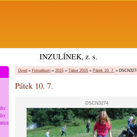
INZULÍNEK, z. s.
Úvod
»
Fotoalbum
»
2015
»
Tábor 2015
»
Pátek 10. 7.
»
DSCN327
Pátek 10. 7.
DSCN3274
tiky
šky
lance