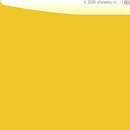
© 2026 eStránky.cz
|
RS