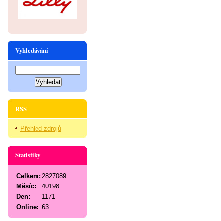
Vyhledávání
RSS
Přehled zdrojů
Statistiky
Celkem:
2827089
Měsíc:
40198
Den:
1171
Online:
63