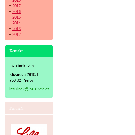
2018
2017
2016
2015
2014
2013
2012
Kontakt
Inzulínek, z. s.
Klivarova 2610/1
750 02 Přerov
inzulinek@inzulinek.cz
Partneři