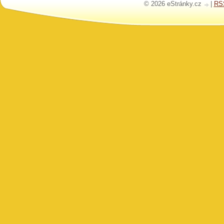
© 2026 eStránky.cz
|
RS