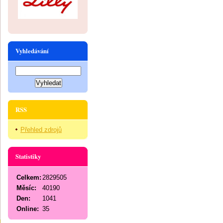
Vyhledávání
RSS
Přehled zdrojů
Statistiky
Celkem:
2829505
Měsíc:
40190
Den:
1041
Online:
35