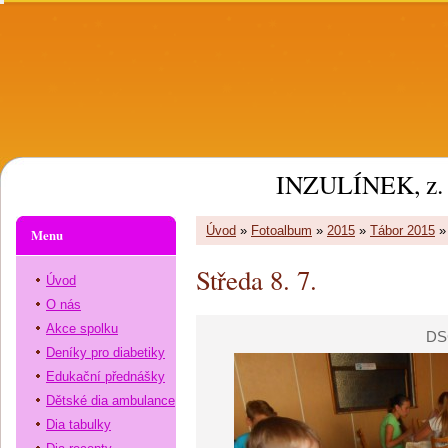
INZULÍNEK, z. 
Úvod
»
Fotoalbum
»
2015
»
Tábor 2015
Menu
Středa 8. 7.
Úvod
O nás
Akce spolku
DS
Deníky pro diabetiky
Edukační přednášky
Dětské dia ambulance
Dia tabulky