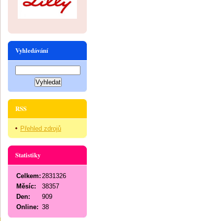
Vyhledávání
RSS
Přehled zdrojů
Statistiky
Celkem:
2831326
Měsíc:
38357
Den:
909
Online:
38