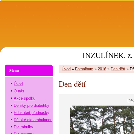
INZULÍNEK, z. 
Úvod
»
Fotoalbum
»
2016
»
Den dětí
»
D
Menu
Den dětí
Úvod
O nás
Akce spolku
DS
Deníky pro diabetiky
Edukační přednášky
Dětské dia ambulance
Dia tabulky