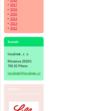
2018
2017
2016
2015
2014
2013
2012
Kontakt
Inzulínek, z. s.
Klivarova 2610/1
750 02 Přerov
inzulinek@inzulinek.cz
Partneři