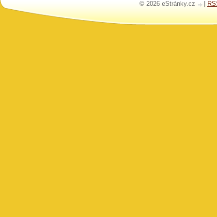
© 2026 eStránky.cz
|
RS