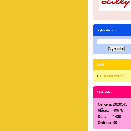
Vyhledávání
RSS
Přehled zdrojů
Statistiky
Celkem:
2828543
Měsíc:
40579
Den:
1430
Online:
36