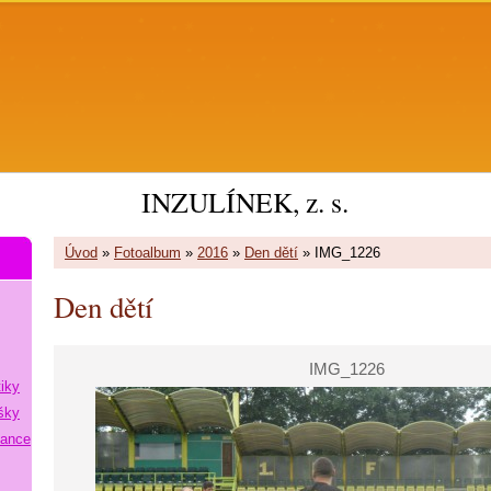
INZULÍNEK, z. s.
Úvod
»
Fotoalbum
»
2016
»
Den dětí
»
IMG_1226
Den dětí
IMG_1226
tiky
šky
lance