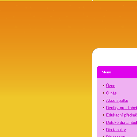
Menu
Úvod
O nás
Akce spolku
Deníky pro diabe
Edukační předná
Dětské dia ambu
Dia tabulky