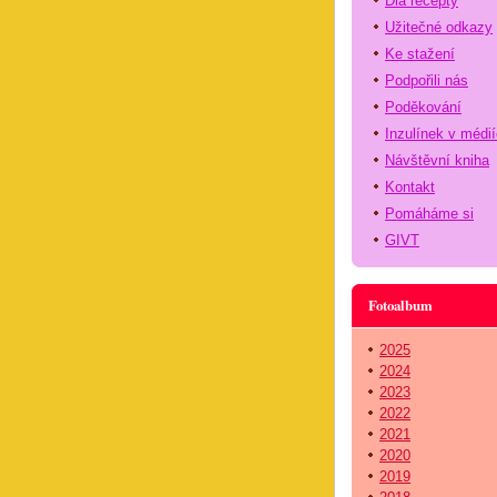
Dia recepty
Užitečné odkazy
Ke stažení
Podpořili nás
Poděkování
Inzulínek v médi
Návštěvní kniha
Kontakt
Pomáháme si
GIVT
Fotoalbum
2025
2024
2023
2022
2021
2020
2019