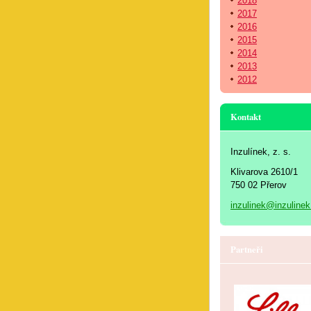
2018
2017
2016
2015
2014
2013
2012
Kontakt
Inzulínek, z. s.
Klivarova 2610/1
750 02 Přerov
inzulinek@inzulinek
Partneři