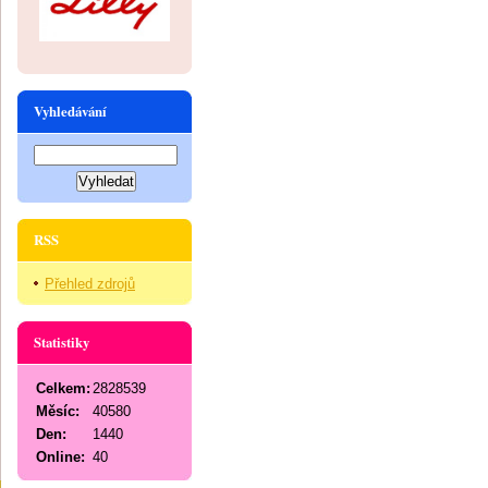
Vyhledávání
RSS
Přehled zdrojů
Statistiky
Celkem:
2828539
Měsíc:
40580
Den:
1440
Online:
40