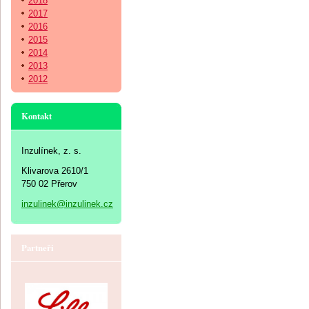
2018
2017
2016
2015
2014
2013
2012
Kontakt
Inzulínek, z. s.
Klivarova 2610/1
750 02 Přerov
inzulinek@inzulinek.cz
Partneři