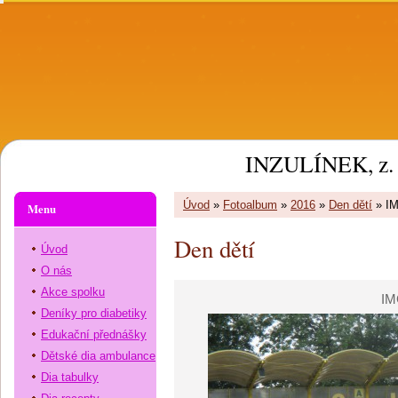
INZULÍNEK, z. 
Úvod
»
Fotoalbum
»
2016
»
Den dětí
»
I
Menu
Den dětí
Úvod
O nás
Akce spolku
IM
Deníky pro diabetiky
Edukační přednášky
Dětské dia ambulance
Dia tabulky