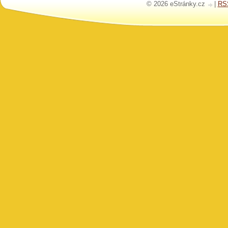
© 2026 eStránky.cz
|
RS