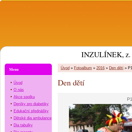
INZULÍNEK, z. 
Úvod
»
Fotoalbum
»
2016
»
Den dětí
»
P
Menu
Den dětí
Úvod
O nás
Akce spolku
P1
Deníky pro diabetiky
Edukační přednášky
Dětské dia ambulance
Dia tabulky