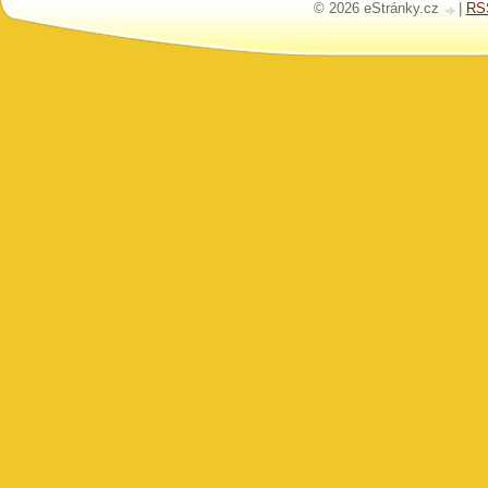
© 2026 eStránky.cz
|
RS