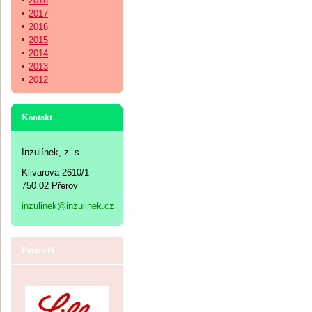
2018
2017
2016
2015
2014
2013
2012
Kontakt
Inzulínek, z. s.
Klivarova 2610/1
750 02 Přerov
inzulinek@inzulinek.cz
Partneři