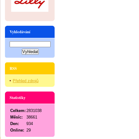
Vyhledávání
RSS
Přehled zdrojů
Statistiky
Celkem:
2831038
Měsíc:
38661
Den:
934
Online:
29