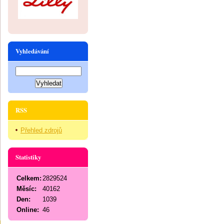
Vyhledávání
RSS
Přehled zdrojů
Statistiky
Celkem:
2829524
Měsíc:
40162
Den:
1039
Online:
46