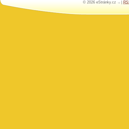
© 2026 eStránky.cz
|
RS