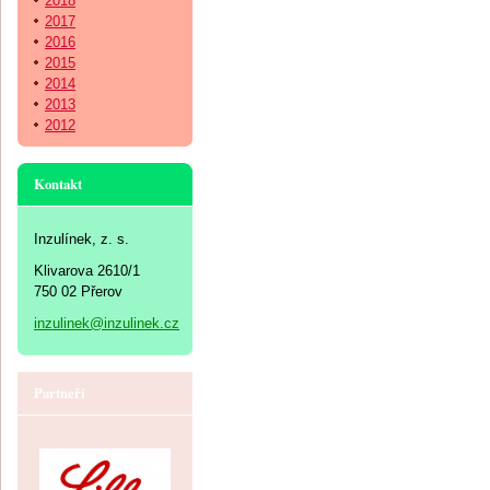
2018
2017
2016
2015
2014
2013
2012
Kontakt
Inzulínek, z. s.
Klivarova 2610/1
750 02 Přerov
inzulinek@inzulinek.cz
Partneři