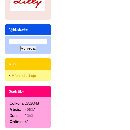
Vyhledávání
RSS
Přehled zdrojů
Statistiky
Celkem:
2829048
Měsíc:
40637
Den:
1353
Online:
51