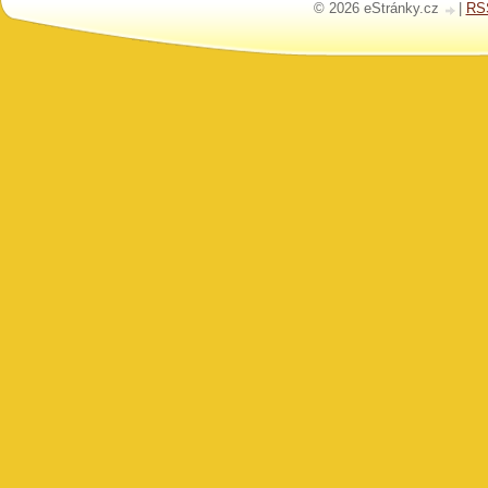
© 2026 eStránky.cz
|
RS