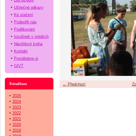
Dia recepty
Užitečné odkazy
Ke stažení
Podpořili nás
Poděkování
Inzulínek v médiích
Návštěvní kniha
Kontakt
Pomáháme si
GIVT
Fotoalbum
← Předchozí
Zp
2025
2024
2023
2022
2021
2020
2019