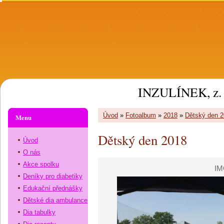
INZULÍNEK, z. 
Úvod
»
Fotoalbum
»
2018
»
Dětský den 
Menu
Dětský den 2018
Úvod
O nás
Akce spolku
IM
Deníky pro diabetiky
Edukační přednášky
Dětské dia ambulance
Dia tabulky