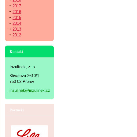
2018
2017
2016
2015
2014
2013
2012
Kontakt
Inzulínek, z. s.
Klivarova 2610/1
750 02 Přerov
inzulinek@inzulinek.cz
Partneři