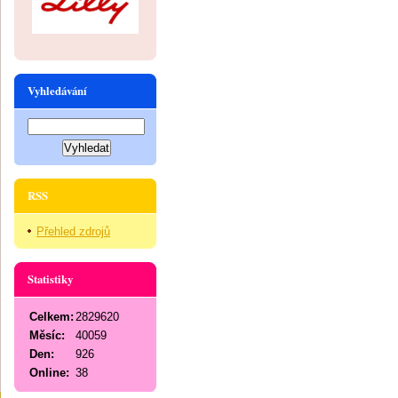
Vyhledávání
RSS
Přehled zdrojů
Statistiky
Celkem:
2829620
Měsíc:
40059
Den:
926
Online:
38