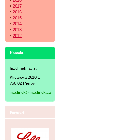
2018
2017
2016
2015
2014
2013
2012
Kontakt
Inzulínek, z. s.
Klivarova 2610/1
750 02 Přerov
inzulinek@inzulinek.cz
Partneři