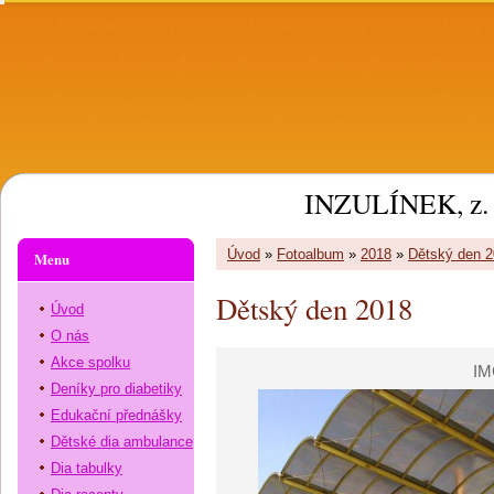
INZULÍNEK, z. 
Úvod
»
Fotoalbum
»
2018
»
Dětský den 
Menu
Dětský den 2018
Úvod
O nás
Akce spolku
IM
Deníky pro diabetiky
Edukační přednášky
Dětské dia ambulance
Dia tabulky