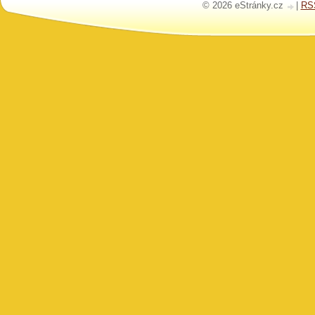
© 2026 eStránky.cz
|
RS