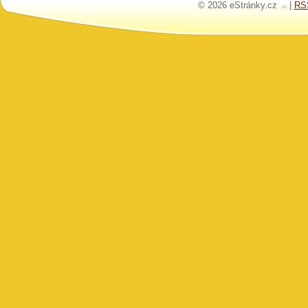
© 2026 eStránky.cz
|
RS