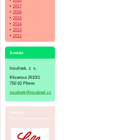
2018
2017
2016
2015
2014
2013
2012
Kontakt
Inzulínek, z. s.
Klivarova 2610/1
750 02 Přerov
inzulinek@inzulinek.cz
Partneři