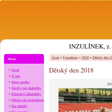
INZULÍNEK, z. 
Úvod
»
Fotoalbum
»
2018
»
Dětský den 
Menu
Dětský den 2018
Úvod
O nás
Akce spolku
IM
Deníky pro diabetiky
Edukační přednášky
Dětské dia ambulance
Dia tabulky