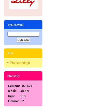
Vyhledávání
RSS
Přehled zdrojů
Statistiky
Celkem:
2829624
Měsíc:
40059
Den:
918
Online:
32