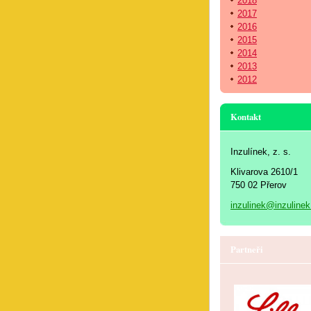
2018
2017
2016
2015
2014
2013
2012
Kontakt
Inzulínek, z. s.
Klivarova 2610/1
750 02 Přerov
inzulinek@inzulinek
Partneři