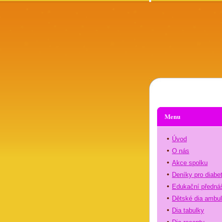
Menu
Úvod
O nás
Akce spolku
Deníky pro diabe
Edukační předná
Dětské dia ambu
Dia tabulky