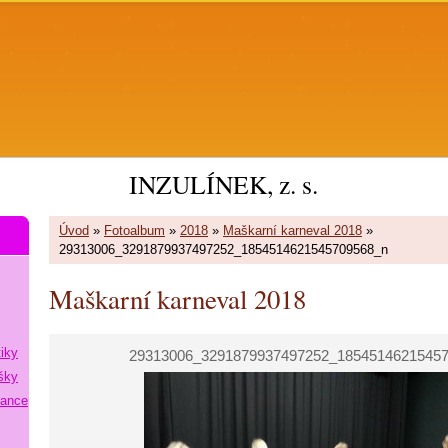
INZULÍNEK, z. s.
Úvod
»
Fotoalbum
»
2018
»
Maškarní karneval 2018
»
29313006_3291879937497252_1854514621545709568_n
Maškarní karneval 2018
tiky
29313006_3291879937497252_1854514621545
šky
lance