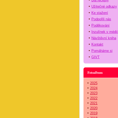
Dia recepty
Užitečné odkazy
Ke stažení
Podpořili nás
Poděkování
Inzulínek v médi
Návštěvní kniha
Kontakt
Pomáháme si
GIVT
Fotoalbum
2025
2024
2023
2022
2021
2020
2019