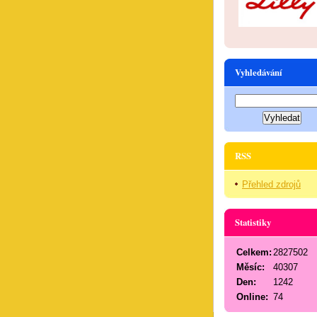
Vyhledávání
RSS
Přehled zdrojů
Statistiky
Celkem:
2827502
Měsíc:
40307
Den:
1242
Online:
74