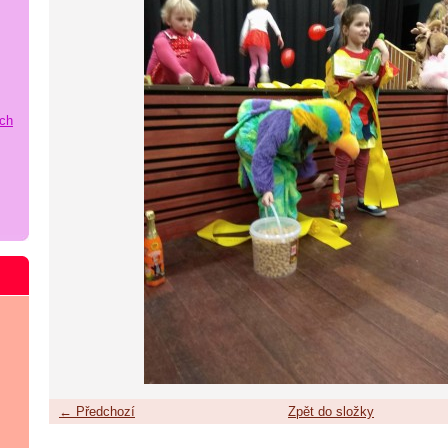
ích
← Předchozí
Zpět do složky