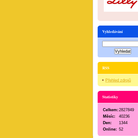
Vyhledávání
RSS
Přehled zdrojů
Statistiky
Celkem:
2827849
Měsíc:
40236
Den:
1344
Online:
52