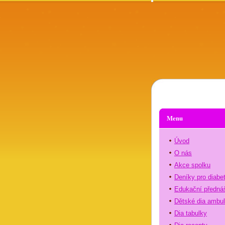
Menu
Úvod
O nás
Akce spolku
Deníky pro diabe
Edukační předná
Dětské dia ambu
Dia tabulky