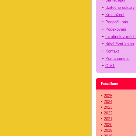
Dia recepty
Užitečné odkazy
Ke stažení
Podpořili nás
Poděkování
Inzulínek v médi
Návštěvní kniha
Kontakt
Pomáháme si
GIVT
Fotoalbum
2025
2024
2023
2022
2021
2020
2019