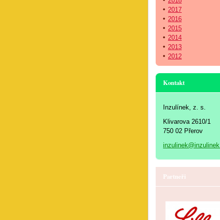
2018
2017
2016
2015
2014
2013
2012
Kontakt
Inzulínek, z. s.
Klivarova 2610/1
750 02 Přerov
inzulinek@inzulinek
Partneři