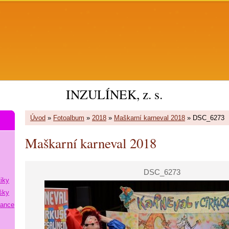
INZULÍNEK, z. s.
Úvod
»
Fotoalbum
»
2018
»
Maškarní karneval 2018
»
DSC_6273
Maškarní karneval 2018
DSC_6273
tiky
šky
lance